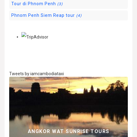
Tour di Phnom Penh
(3)
Phnom Penh Siem Reap tour
(4)
Tweets by iamcambodiataxi
 LA
IO
ANGKOR WAT SUNRISE TOURS
ES