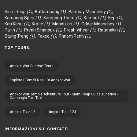
Siem Reap
(1)
,
Battambang
(1)
,
Banteay Meanchey
(1)
,
Kampong Speu
(1)
,
Kampong Thom
(1)
,
Kampot
(1)
,
Kep
(1)
,
Koh Kong
(1)
,
Kratié
(1)
,
Mondulkiri
(1)
,
Oddar Meanchey
(1)
,
Pailin
(1)
,
Preah Sihanouk
(1)
,
Preah Vihear
(1)
,
Ratanakiri
(1)
,
Stung Treng
(1)
,
Takeo
(1)
,
Phnom Penh
(1)
,
TOP TOURS:
Angkor Wat Sunrise Tours
Esplora I Templi Reali Di Angkor Wat
Angkor Wat Temple Adventure Tour - Siem Reap Guida Turistica -
Cambogia Taxi Taxi
Angkor Tour 12
Angkor Tour 123
INFORMAZIONI SUI CONTATTI