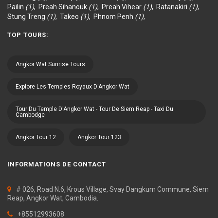
Pailin
(1)
,
Preah Sihanouk
(1)
,
Preah Vihear
(1)
,
Ratanakiri
(1)
,
Stung Treng
(1)
,
Takeo
(1)
,
Phnom Penh
(1)
,
TOP TOURS:
Angkor Wat Sunrise Tours
Explore Les Temples Royaux D'Angkor Wat
Tour Du Temple D'Angkor Wat - Tour De Siem Reap - Taxi Du
Cambodge
Angkor Tour 12
Angkor Tour 123
INFORMATIONS DE CONTACT
# 026, Road N.6, Krous Village, Svay Dangkum Commune, Siem
Reap, Angkor Wat, Cambodia.
+85512993608