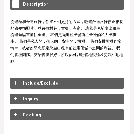
Description
從暹粒和金邊旅行，你找不到更好的方式，輕鬆舒適旅行停止很長
的路要拍照片，並參觀村莊，古橋，寺廟。 讓我是柬埔寨出租車
從暹粒驅車前往金邊。 我們是從暹粒出發前往金邊的私人出租
車。 我們是私人的，個人的，安全的，司機。 我們安排司機直接
轉車，或者如果您預定乘坐出租車前往兩個城市之間的利益。 我
們管理團隊用英語說得很好，所以你可以輕鬆地談論和交流互動地
點
Include/Exclude
Inquiry
Booking