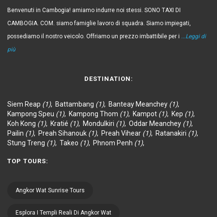
Benvenuti in Cambogia! amiamo indurre noi stessi. SONO TAXI DI
CAMBOGIA. COM. siamo famiglie lavoro di squadra. Siamo impiegati,
possediamo il nostro veicolo. Offriamo un prezzo imbattibile per i
...Leggi di
più
DESTINATION:
Siem Reap
(1)
,
Battambang
(1)
,
Banteay Meanchey
(1)
,
Kampong Speu
(1)
,
Kampong Thom
(1)
,
Kampot
(1)
,
Kep
(1)
,
Koh Kong
(1)
,
Kratié
(1)
,
Mondulkiri
(1)
,
Oddar Meanchey
(1)
,
Pailin
(1)
,
Preah Sihanouk
(1)
,
Preah Vihear
(1)
,
Ratanakiri
(1)
,
Stung Treng
(1)
,
Takeo
(1)
,
Phnom Penh
(1)
,
TOP TOURS:
Angkor Wat Sunrise Tours
Esplora I Templi Reali Di Angkor Wat