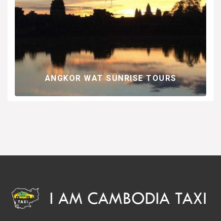
 LA
IO
ANGKOR WAT SUNRISE TOURS
ES