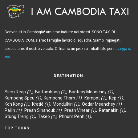
Benvenuti in Cambogia! amiamo indurre noi stessi. SONO TAXI DI
CAMBOGIA. COM. siamo famiglie lavoro di squadra. Siamo impiegati,
possediamo il nostro veicolo. Offriamo un prezzo imbattibile per i
...Leggi di
più
DESTINATION:
Siem Reap
(1)
,
Battambang
(1)
,
Banteay Meanchey
(1)
,
Kampong Speu
(1)
,
Kampong Thom
(1)
,
Kampot
(1)
,
Kep
(1)
,
Koh Kong
(1)
,
Kratié
(1)
,
Mondulkiri
(1)
,
Oddar Meanchey
(1)
,
Pailin
(1)
,
Preah Sihanouk
(1)
,
Preah Vihear
(1)
,
Ratanakiri
(1)
,
Stung Treng
(1)
,
Takeo
(1)
,
Phnom Penh
(1)
,
TOP TOURS: