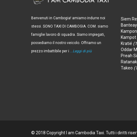
Benvenuti in Cambogia! amiamo indurre noi
Siem R
Bantea
stessi. SONO TAXI DI CAMBOGIA. COM. siamo
Kampon
famiglie lavoro di squadra. Siamo impiegati,
Kampot
possediamo il nostro veicolo. Offriamo un
Kratié
(1
Oddar 
prezzo imbattibile per i
...Leggi di più
Preah S
Ratanak
Takeo
(
© 2018 Copyright I am Cambodia Taxi. Tutti i diritti rise