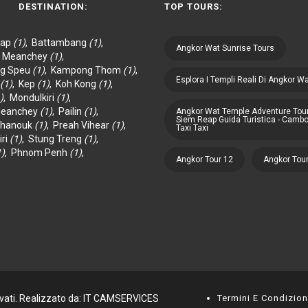
DESTINATION:
TOP TOURS:
eap
(1)
,
Battambang
(1)
,
Angkor Wat Sunrise Tours
y Meanchey
(1)
,
g Speu
(1)
,
Kampong Thom
(1)
,
Esplora I Templi Reali Di Angkor W
(1)
,
Kep
(1)
,
Koh Kong
(1)
,
)
,
Mondulkiri
(1)
,
Meanchey
(1)
,
Pailin
(1)
,
Angkor Wat Temple Adventure Tour
Siem Reap Guida Turistica - Camb
ihanouk
(1)
,
Preah Vihear
(1)
,
Taxi Taxi
iri
(1)
,
Stung Treng
(1)
,
1)
,
Phnom Penh
(1)
,
Angkor Tour 12
Angkor Tou
rvati. Realizzato da:
IT CAMSERVICES
Termini E Condizion