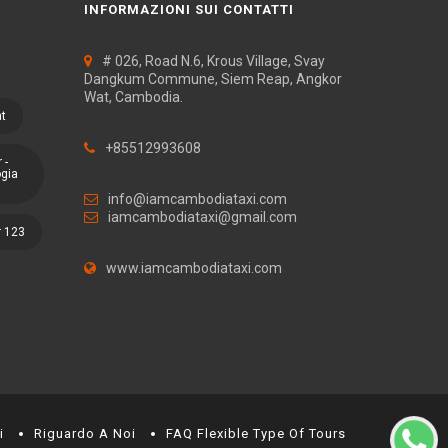
INFORMAZIONI SUI CONTATTI
# 026, Road N.6, Krous Village, Svay
Dangkum Commune, Siem Reap, Angkor
Wat, Cambodia.
at
+85512993608
 -
ogia
info@iamcambodiataxi.com
iamcambodiataxi@gmail.com
r 123
www.iamcambodiataxi.com
i
Riguardo A Noi
FAQ Flexible Type Of Tours